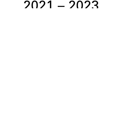
2021
–
2023
Reykjavík
Utført
Boliger, Småhus