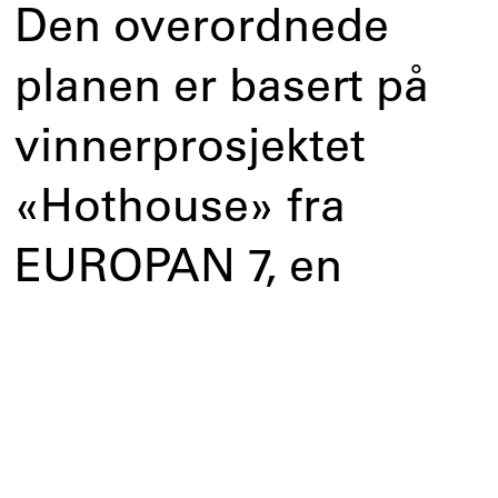
Den overordnede
planen er basert på
vinnerprosjektet
«Hothouse» fra
EUROPAN 7, en
europeisk
arkitektkonkurranse
arrangert i 2003. Her