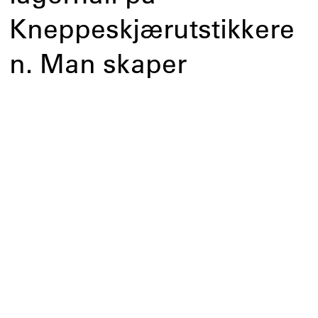
Kneppeskjærutstikkere
n. Man skaper
assosiasjoner til det
opprinnelige naturgitte
landskapet ved å lage
et frodig tak og bringer
derved liv til hallen.
Les mer