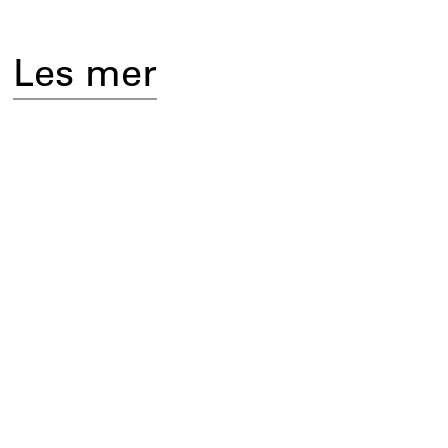
Les mer
År
2026
–
2027
Sted
Oslo
Status
Under arbeid