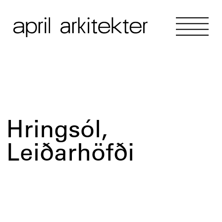
Hringsól,
Leiðarhöfði